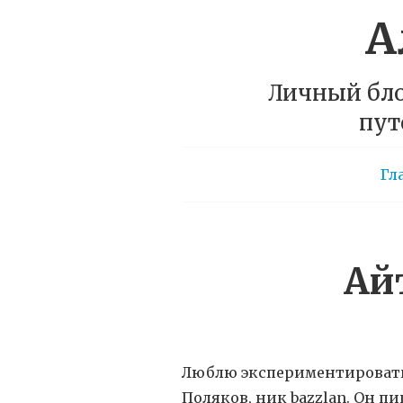
А
Личный бло
пут
Гл
Ай
Люблю экспериментировать 
Поляков, ник bazzlan. Он п