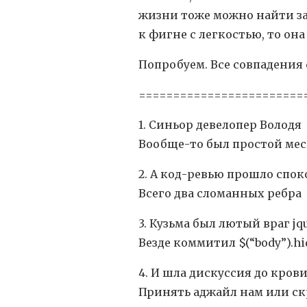
жизни тоже можно найти заб
к фигне с легкостью, то она
Попробуем. Все совпадения
========================
1. Синьор девелопер Володя
Вообще-то был простой мес
2. А код-ревью прошло спо
Всего два сломанных ребра
3. Кузьма был лютый враг jq
Везде коммитил $(“body”).hi
4. И шла дискуссия до кров
Принять аджайл нам или с