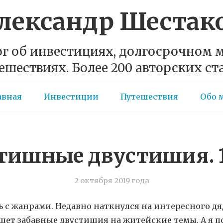
лександр Шестак
г об инвестициях, долгосрочном
ешествиях. Более 200 авторских ст
авная
Инвестиции
Путешествия
Обо 
тишные двустишия. 1
2 октября 2019 года
с жанрами. Недавно наткнулся на интересного дя
ишет забавные двустишия на житейские темы. А я п