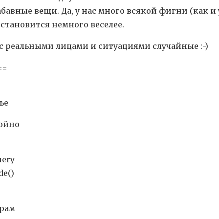
авные вещи. Да, у нас много всякой фигни (как и у
 становится немного веселее.
 с реальными лицами и ситуациями случайные :-)
==
ье
койно
uery
de()
и
крам