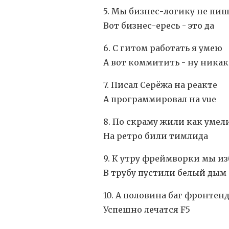
5. Мы бизнес-логику не пи
Вот бизнес-ересь - это да
6. С гитом работать я умею
А вот коммитить - ну никак
7. Писал Серёжа на реакте
А программировал на vue
8. По скраму жили как умел
На ретро били тимлида
9. К утру фреймворки мы и
В трубу пустили белый дым
10. А половина баг фронтен
Успешно лечатся F5