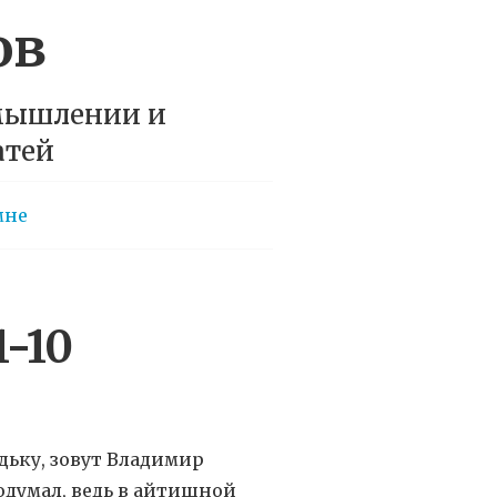
ов
 мышлении и
атей
мне
-10
дьку, зовут Владимир
одумал, ведь в айтишной