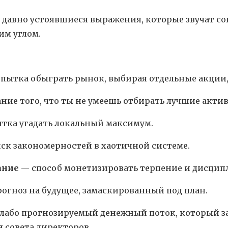
 давно устоявшиеся выражения, которые звучат со
им углом.
пытка обыграть рынок, выбирая отдельные акции, 
ие того, что ты не умеешь отбирать лучшие актив
тка угадать локальный максимум.
ск закономерностей в хаотичной системе.
ание
— способ монетизировать терпение и дисцип
огноз на будущее, замаскированный под план.
лабо прогнозируемый денежный поток, который за
 совета директоров.