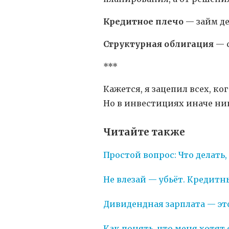
Кредитное плечо
— займ де
Структурная облигация
— с
***
Кажется, я зацепил всех, ко
Но в инвестициях иначе ни
Читайте также
Простой вопрос: Что делать
Не влезай — убьёт. Кредитн
Дивидендная зарплата — это
Как понять, что меня хотят