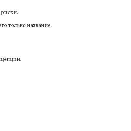
 риски.
го только название.
нцепции.