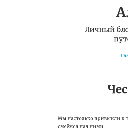
А
Личный бло
пут
Гл
Чес
Мы настолько привыкли к т
смеёмся над ними.