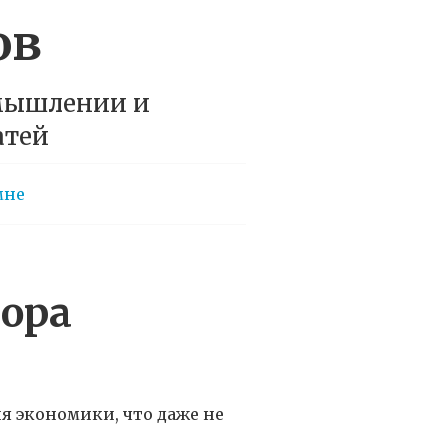
ов
 мышлении и
атей
мне
тора
я экономики, что даже не