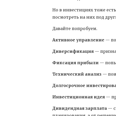
Но в инвестициях тоже есть
посмотреть на них под друг
Давайте попробуем.
Активное управление
— по
Диверсификация
— признан
Фиксация прибыли
— попы
Технический анализ
— пои
Долгосрочное инвестиров
Инвестиционная идея
— пр
Дивидендная зарплата
— с
планирования, а от решения