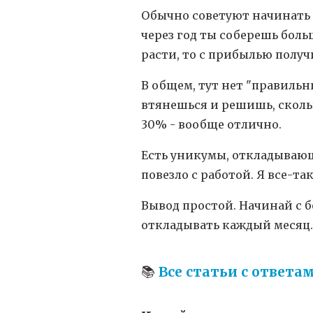
Обычно советуют начинать
через год ты соберешь боль
расти, то с прибылью получ
В общем, тут нет "правильн
втянешься и решишь, скольк
30% - вообще отлично.
Есть уникумы, откладывающи
повезло с работой. Я все-т
Вывод простой. Начинай с б
откладывать каждый месяц.
📚
Все статьи с ответа