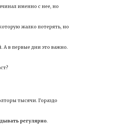
начинал именно с нее, но
 которую жалко потерять, но
 А в первые дни это важно.
аст?
полторы тысячи. Гораздо
адывать регулярно
.