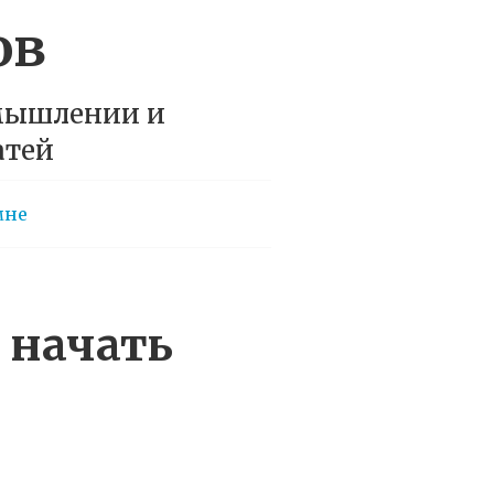
ов
 мышлении и
атей
мне
 начать