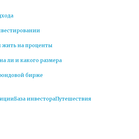
дхода
нвестировании
ы жить на проценты
на ли и какого размера
 фондовой бирже
тиции
База инвестора
Путешествия