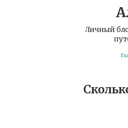
А
Личный бло
пут
Гл
Скольк