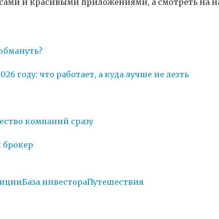
нусами и красивыми приложениями, а смотреть на 
 обмануть?
6 году: что работает, а куда лучше не лезть
жество компаний сразу
и брокер
тиции
База инвестора
Путешествия