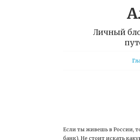
А
Личный бло
пут
Гл
Если ты живешь в России, т
банк). Не стоит искать каку