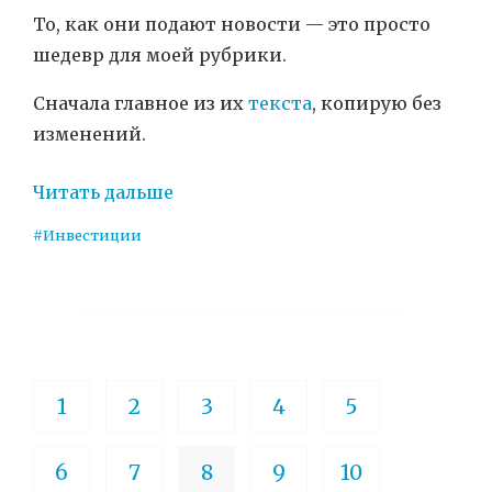
То, как они подают новости — это просто
шедевр для моей рубрики.
Сначала главное из их
текста
, копирую без
изменений.
Читать дальше
#Инвестиции
1
2
3
4
5
6
7
8
9
10