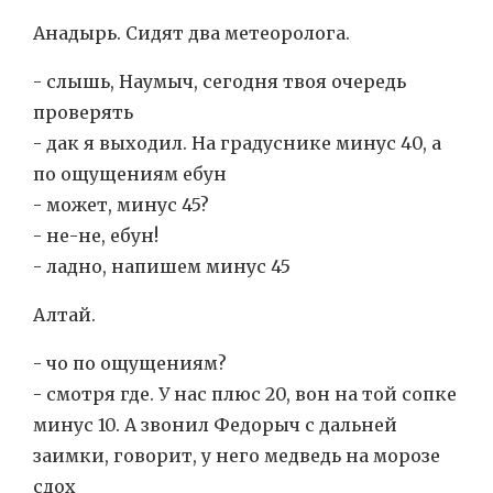
Анадырь. Сидят два метеоролога.
- слышь, Наумыч, сегодня твоя очередь
проверять
- дак я выходил. На градуснике минус 40, а
по ощущениям ебун
- может, минус 45?
- не-не, ебун!
- ладно, напишем минус 45
Алтай.
- чо по ощущениям?
- смотря где. У нас плюс 20, вон на той сопке
минус 10. А звонил Федорыч с дальней
заимки, говорит, у него медведь на морозе
сдох